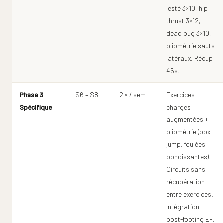
lesté 3×10, hip
thrust 3×12,
dead bug 3×10,
pliométrie sauts
latéraux. Récup
45s.
Phase 3
S6 – S8
2 × / sem
Exercices
Spécifique
charges
augmentées +
pliométrie (box
jump, foulées
bondissantes).
Circuits sans
récupération
entre exercices.
Intégration
post-footing EF.