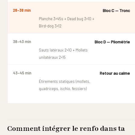
Bloc C — Tronc
28–38 min
Planche 3×45s + Dead bug 3×10 +
Bird-dog 3×12
Bloc D — Pliométrie
38–43 min
Sauts latéraux 2×10 + Mollets
unilatéraux 2×15
Retour au calme
43–45 min
Étirements statiques (mollets,
quadriceps, ischio, fessiers)
Comment intégrer le renfo dans ta