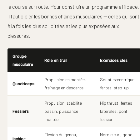
la course sur route. Pour construire un programme efficace,
il faut cibler les bonnes chaînes musculaires — celles qui sont
à la fois les plus sollicitées et les plus exposées aux
blessures.
Groupe
Rôle en trail
Exercices clés
musculaire
Propulsion en montée,
Squat excentrique,
Quadriceps
freinage en descente
fentes, step-up
Propulsion, stabilité
Hip thrust, fentes
Fessiers
bassin, puissance
latérales, pont
montée
fessier
Flexion du genou,
Nordic curl, good
Ischio-