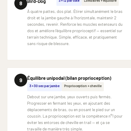
Bird-Dog
3 × 12 par côté
Lombaires + équilibre
8
À quatre pattes, dos plat. Étirer simultanément le bras
droit et la jambe gauche à l’horizontale, maintenir 2
secondes, revenir. Renforce les muscles extenseurs du
dos et améliore l’équilibre proprioceptif — essentiel sur
terrain technique. Simple, efficace, et pratiquement
sans risque de blessure.
Équilibre unipodal (bilan proprioception)
9
3 × 30 sec par jambe
Proprioception + cheville
Debout sur une jambe, yeux ouverts puis fermés.
Progresser en fermant les yeux, en ajoutant des
déplacements de bras, ou en posant le pied sur un
coussin. La proprioception est la compétence n°1 pour
éviter les entorses de cheville en trail — et ça se
travaille de manière très simple.