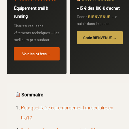
Équipement trail &
−15 € dès 100 € d’achat
running
Code :
BIENVENUE
— à
saisir dans le panier
Chaussures, sacs,
vêtements techniques — les
Code BIENVENUE →
meilleurs prix outdoor
Voir les offres →
Sommaire
Pourquoi faire du renforcement musculaire en
trail ?