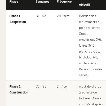
Phase
Semaines
Fréquence
objectif
Phase 1
S1 – S2
2 × / sem
Maîtrise des
Adaptation
mouvements au
poids du corps.
Squat
excentrique 3×6,
fentes 3×10,
planche 3×30s,
bird-dog 3×8,
mollets 3×12.
Récup 60s entre
séries.
Phase 2
S3 – S5
2 × / sem
Ajout de charge
Construction
(sac lesté ou
haltères). Nordic
curl 3×5, step-up