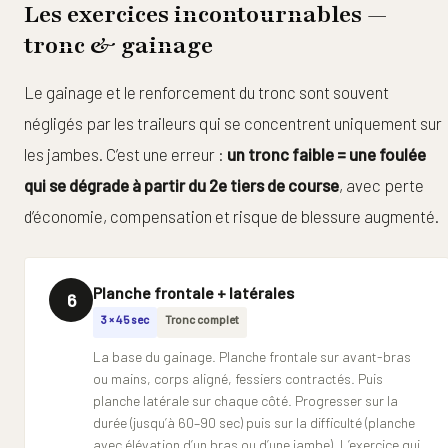
Les exercices incontournables —
tronc & gainage
Le gainage et le renforcement du tronc sont souvent
négligés par les traileurs qui se concentrent uniquement sur
les jambes. C’est une erreur :
un tronc faible = une foulée
qui se dégrade à partir du 2e tiers de course
, avec perte
d’économie, compensation et risque de blessure augmenté.
Planche frontale + latérales
6
3 × 45 sec
Tronc complet
La base du gainage. Planche frontale sur avant-bras
ou mains, corps aligné, fessiers contractés. Puis
planche latérale sur chaque côté. Progresser sur la
durée (jusqu’à 60–90 sec) puis sur la difficulté (planche
avec élévation d’un bras ou d’une jambe). L’exercice qui