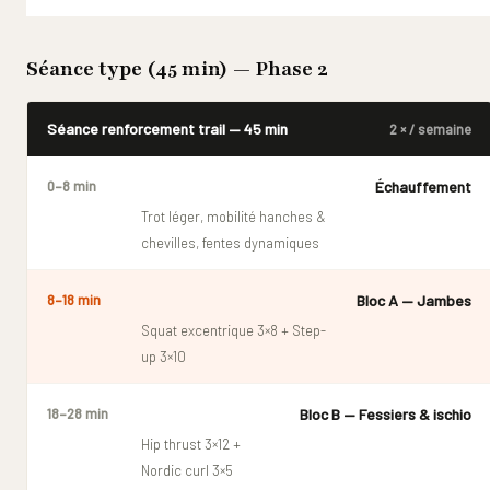
Séance type (45 min) — Phase 2
Séance renforcement trail — 45 min
2 × / semaine
Échauffement
0–8 min
Trot léger, mobilité hanches &
chevilles, fentes dynamiques
Bloc A — Jambes
8–18 min
Squat excentrique 3×8 + Step-
up 3×10
Bloc B — Fessiers & ischio
18–28 min
Hip thrust 3×12 +
Nordic curl 3×5