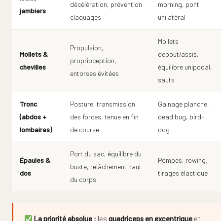
décélération, prévention
morning, pont
jambiers
claquages
unilatéral
Mollets
Propulsion,
Mollets &
debout/assis,
proprioception,
chevilles
équilibre unipodal,
entorses évitées
sauts
Tronc
Posture, transmission
Gainage planche,
(abdos +
des forces, tenue en fin
dead bug, bird-
lombaires)
de course
dog
Port du sac, équilibre du
Épaules &
Pompes, rowing,
buste, relâchement haut
dos
tirages élastique
du corps
La priorité absolue :
les
quadriceps en excentrique
et