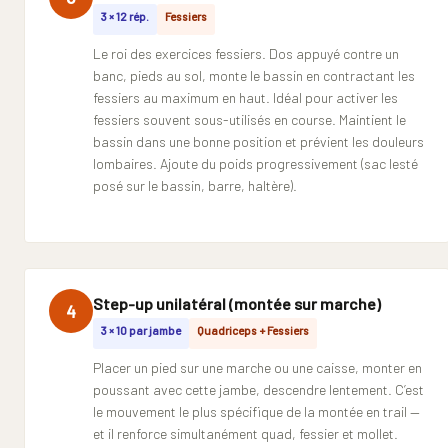
3 × 12 rép.
Fessiers
Le roi des exercices fessiers. Dos appuyé contre un
banc, pieds au sol, monte le bassin en contractant les
fessiers au maximum en haut. Idéal pour activer les
fessiers souvent sous-utilisés en course. Maintient le
bassin dans une bonne position et prévient les douleurs
lombaires. Ajoute du poids progressivement (sac lesté
posé sur le bassin, barre, haltère).
Step-up unilatéral (montée sur marche)
4
3 × 10 par jambe
Quadriceps + Fessiers
Placer un pied sur une marche ou une caisse, monter en
poussant avec cette jambe, descendre lentement. C’est
le mouvement le plus spécifique de la montée en trail —
et il renforce simultanément quad, fessier et mollet.