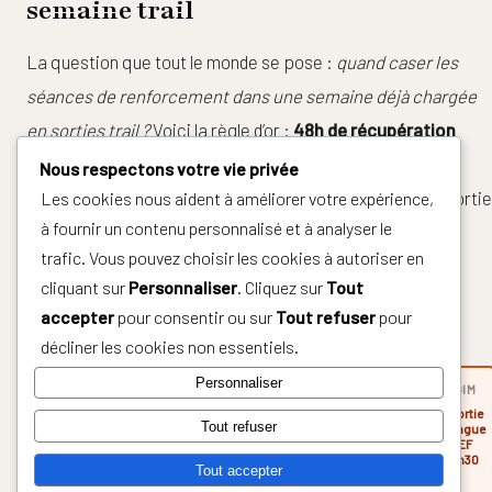
semaine trail
La question que tout le monde se pose :
quand caser les
séances de renforcement dans une semaine déjà chargée
en sorties trail ?
Voici la règle d’or :
48h de récupération
minimum entre deux séances de renforcement
, et ne
Nous respectons votre vie privée
jamais placer une séance de renfo le même jour qu’une sortie
Les cookies nous aident à améliorer votre expérience,
à fournir un contenu personnalisé et à analyser le
longue ou un fractionné intense.
trafic. Vous pouvez choisir les cookies à autoriser en
cliquant sur
Personnaliser
. Cliquez sur
Tout
Exemple de semaine type — traileur
accepter
pour consentir ou sur
Tout refuser
pour
intermédiaire (5 séances)
décliner les cookies non essentiels.
Personnaliser
JEU
LUN
MAR
MER
VEN
SAM
DIM
Repos
Footing
Fractionné
Footing
Sortie
Tout refuser
ou
EF
RENFO
trail
RENFO
EF
longue
marche
50 min
45 min
40 min
55 min
EF
1h30
Tout accepter