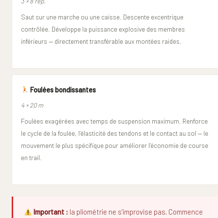
3 × 8 rép.
Saut sur une marche ou une caisse. Descente excentrique
contrôlée. Développe la puissance explosive des membres
inférieurs — directement transférable aux montées raides.
Foulées bondissantes
4 × 20 m
Foulées exagérées avec temps de suspension maximum. Renforce
le cycle de la foulée, l’élasticité des tendons et le contact au sol — le
mouvement le plus spécifique pour améliorer l’économie de course
en trail.
Important :
la pliométrie ne s’improvise pas. Commence