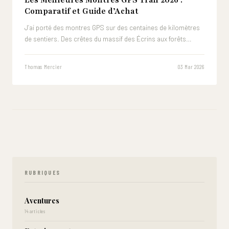
Comparatif et Guide d’Achat
J’ai porté des montres GPS sur des centaines de kilomètres
de sentiers. Des crêtes du massif des Écrins aux forêts…
Thomas Mercier
03 Mar 2026
RUBRIQUES
Aventures
14 articles