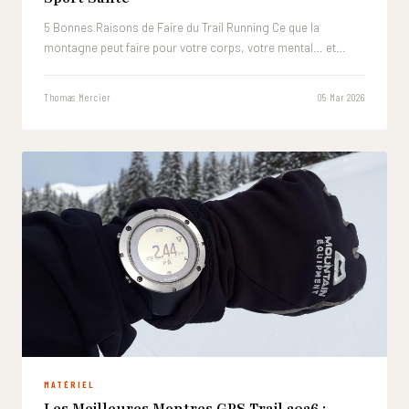
5 Bonnes Raisons de Faire du Trail Running Ce que la
montagne peut faire pour votre corps, votre mental… et…
Thomas Mercier
05 Mar 2026
MATÉRIEL
Les Meilleures Montres GPS Trail 2026 :