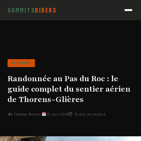
SUMMITS
RIDERS
MONTAGNE
Randonnée au Pas du Roc : le
guide complet du sentier aérien
de Thorens-Glières
✍️ Thomas Mercier
25 juin 2026
⏱ 13 min de lecture