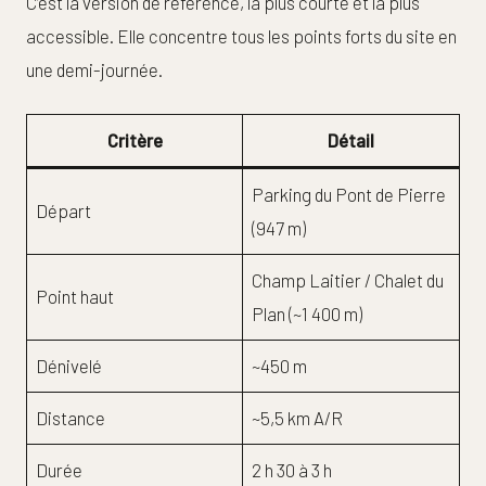
C’est la version de référence, la plus courte et la plus
accessible. Elle concentre tous les points forts du site en
une demi-journée.
Critère
Détail
Parking du Pont de Pierre
Départ
(947 m)
Champ Laitier / Chalet du
Point haut
Plan (~1 400 m)
Dénivelé
~450 m
Distance
~5,5 km A/R
Durée
2 h 30 à 3 h