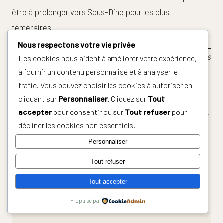
être à prolonger vers Sous-Dine pour les plus
téméraires.
Nous respectons votre vie privée
Vous avez randonné au Pas du Roc ? Partagez vos photos
Les cookies nous aident à améliorer votre expérience,
à fournir un contenu personnalisé et à analyser le
et retours en commentaire avec le hashtag
trafic. Vous pouvez choisir les cookies à autoriser en
#SummitsRiders
.
cliquant sur
Personnaliser
. Cliquez sur
Tout
accepter
pour consentir ou sur
Tout refuser
pour
À lire aussi sur SummitsRiders : notre guide complet du
décliner les cookies non essentiels.
Mont Charvin (2 409 m)
, l’ascension de la
Pointe Percée
Personnaliser
(2 752 m
)
, et toutes nos randonnées dans le massif des
Bornes-Aravis.
Tout refuser
Tout accepter
Propulsé par